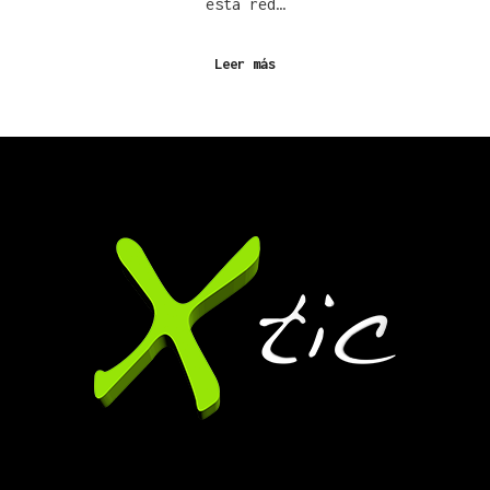
esta red…
Leer más